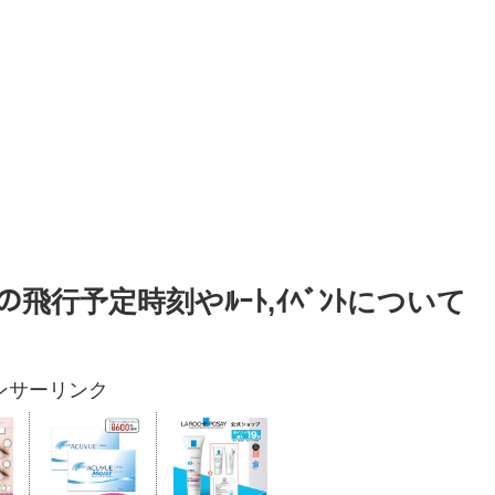
ﾙｽの飛行予定時刻やﾙｰﾄ,ｲﾍﾞﾝﾄについて
ンサーリンク