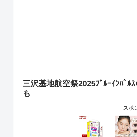
三沢基地航空祭2025ﾌﾞﾙｰｲﾝﾊﾟ
も
スポ