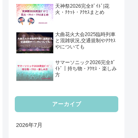
天神祭2026完全ｶﾞｲﾄﾞ|花
火・ﾁｹｯﾄ・ｱｸｾｽまとめ
大曲花火大会2025臨時列車
と混雑状況,交通規制やｱｸｾｽ
やについても
サマーソニック2026完全ｶﾞ
ｲﾄﾞ｜持ち物・ｱｸｾｽ・楽しみ
方
アーカイブ
2026年7月