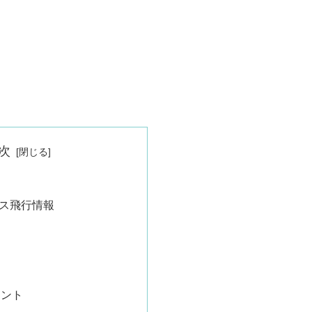
次
ス飛行情報
イント