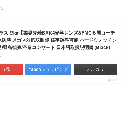
か。
グラス 防振【業界先端BAK4光学レンズ&FMC多層コーテ
水防塵 メガネ対応双眼鏡 倍率調整可能 バードウォッチン
野鳥観察/卒業コンサート 日本語取扱説明書 (Black)
べ）
天市場
Yahooショッピング
メルカリ
ポチップ