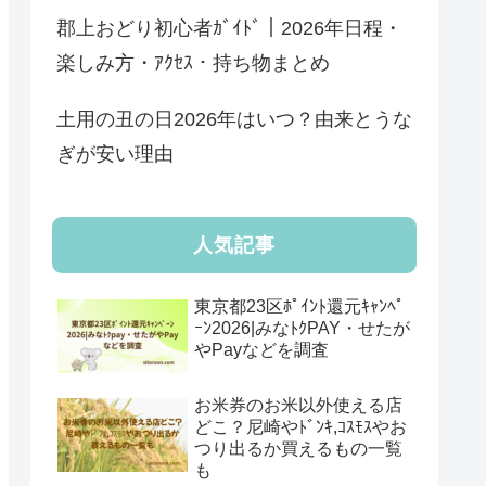
郡上おどり初心者ｶﾞｲﾄﾞ｜2026年日程・
楽しみ方・ｱｸｾｽ・持ち物まとめ
土用の丑の日2026年はいつ？由来とうな
ぎが安い理由
人気記事
東京都23区ﾎﾟｲﾝﾄ還元ｷｬﾝﾍﾟ
ｰﾝ2026|みなﾄｸPAY・せたが
やPayなどを調査
お米券のお米以外使える店
どこ？尼崎やﾄﾞﾝｷ,ｺｽﾓｽやお
つり出るか買えるもの一覧
も