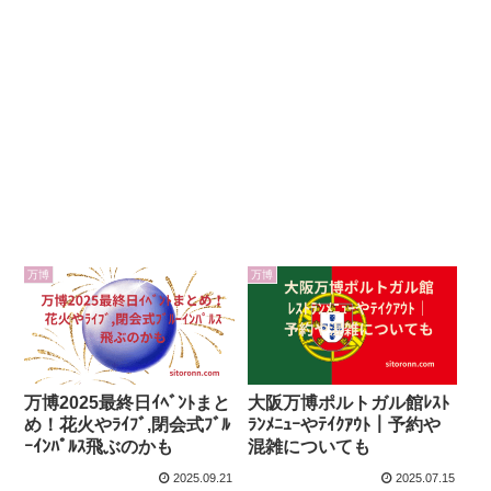
万博
万博
万博2025最終日ｲﾍﾞﾝﾄまと
大阪万博ポルトガル館ﾚｽﾄ
め！花火やﾗｲﾌﾞ,閉会式ﾌﾞﾙ
ﾗﾝﾒﾆｭｰやﾃｲｸｱｳﾄ｜予約や
ｰｲﾝﾊﾟﾙｽ飛ぶのかも
混雑についても
2025.09.21
2025.07.15