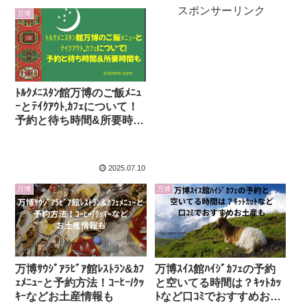
スポンサーリンク
万博
ﾄﾙｸﾒﾆｽﾀﾝ館万博のご飯ﾒﾆｭ
ｰとﾃｲｸｱｳﾄ,ｶﾌｪについて！
予約と待ち時間&所要時間
も
2025.07.10
万博
万博
万博ｻｳｼﾞｱﾗﾋﾞｱ館ﾚｽﾄﾗﾝ&ｶﾌ
万博ｽｲｽ館ﾊｲｼﾞｶﾌｪの予約
ｪﾒﾆｭｰと予約方法！ｺｰﾋｰ/ｸｯ
と空いてる時間は？ｷｯﾄｶｯ
ｷｰなどお土産情報も
ﾄなど口ｺﾐでおすすめお土