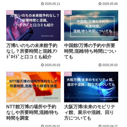
産も
2025.05.11
2025.05.06
万博
万博
万博/いのちの未来館予約
中国館/万博の予約や所要
なし？所要時間と混雑,ｱﾝ
時間,混雑/待ち時間につい
ﾄﾞﾛｲﾄﾞと口コミも紹介
ても
2025.05.03
2025.05.02
万博
万博
NTT館万博の場所や予約
大阪万博/未来のモビリテ
なしや所要時間,混雑/待ち
ィ館、展示や混雑、回り
時間を調査
方についても
2025.05.01
2025.04.27