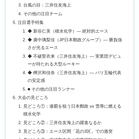
台風の目：三井住友海上
その他の注目チーム
注目選手特集
◆ 新谷仁美（積水化学）— 絶対的エース
◆ 廣中璃梨佳（JP日本郵政グループ）— 勝負強
さが光るエース
◆ 不破聖衣来（三井住友海上）— 実業団デビュ
ーが待たれる大型ルーキー
◆ 樺沢和佳奈（三井住友海上）— パリ五輪代表
の安定感
■ その他の注目ランナー
大会の見どころ
見どころ①：連覇を狙う日本郵政 vs 雪辱に燃える
積水化学
見どころ②：三井住友海上の躍進なるか
見どころ③：エース区間「花の3区」での激突