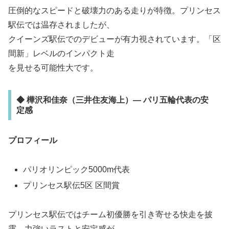
圧倒的なスピードと破壊力のある走りが特徴。プリンセス
駅伝では温存されましたが、
クイーンズ駅伝でのデビューが有力視されています。「区
間新」レベルのインパクト走
を見せる可能性大です。
◆ 樺沢和佳奈（三井住友海上）— パリ五輪代表の安
定感
プロフィール
パリオリンピック5000m代表
プリンセス駅伝5区 区間賞
プリンセス駅伝ではチーム初優勝を引き寄せる快走を披
露。力強いラストと安定感が