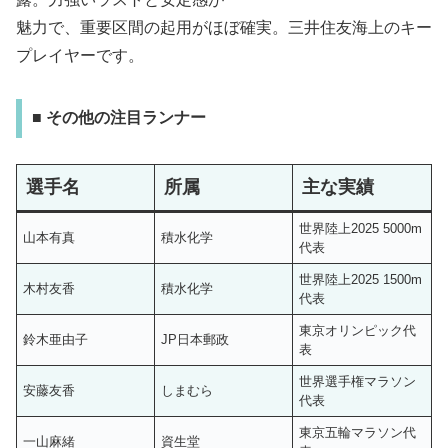
魅力で、重要区間の起用がほぼ確実。三井住友海上のキー
プレイヤーです。
■ その他の注目ランナー
選手名
所属
主な実績
世界陸上2025 5000m
山本有真
積水化学
代表
世界陸上2025 1500m
木村友香
積水化学
代表
東京オリンピック代
鈴木亜由子
JP日本郵政
表
世界選手権マラソン
安藤友香
しまむら
代表
東京五輪マラソン代
一山麻緒
資生堂