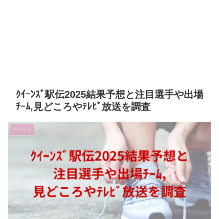
ｸｲｰﾝｽﾞ駅伝2025結果予想と注目選手や出場
ﾁｰﾑ,見どころやﾃﾚﾋﾞ放送を調査
イベント