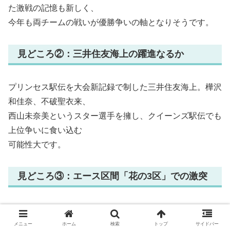
た激戦の記憶も新しく、
今年も両チームの戦いが優勝争いの軸となりそうです。
見どころ②：三井住友海上の躍進なるか
プリンセス駅伝を大会新記録で制した三井住友海上。樺沢
和佳奈、不破聖衣来、
西山未奈美というスター選手を擁し、クイーンズ駅伝でも
上位争いに食い込む
可能性大です。
見どころ③：エース区間「花の3区」での激突
最長10.6kmの3区は各チームのエースが集結する区間で
す。新谷仁美、廣中璃梨佳、
メニュー
ホーム
検索
トップ
サイドバー