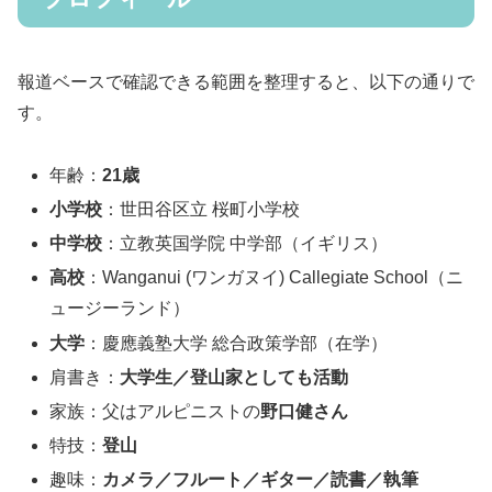
報道ベースで確認できる範囲を整理すると、以下の通りで
す。
年齢：
21歳
小学校
：世田谷区立 桜町小学校
中学校
：立教英国学院 中学部（イギリス）
高校
：Wanganui (ワンガヌイ) Callegiate School（ニ
ュージーランド）
大学
：慶應義塾大学 総合政策学部（在学）
肩書き：
大学生／登山家としても活動
家族：父はアルピニストの
野口健さん
特技：
登山
趣味：
カメラ／フルート／ギター／読書／執筆